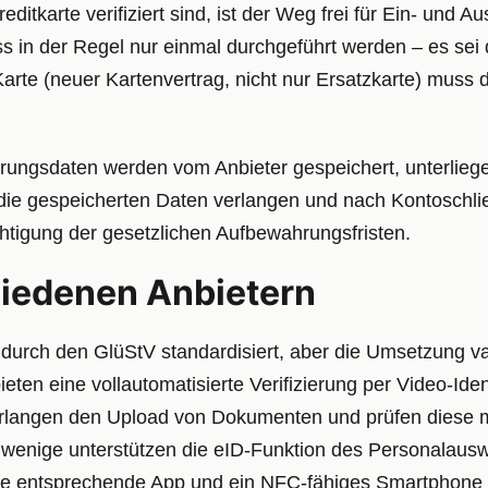
reditkarte verifiziert sind, ist der Weg frei für Ein- und
ss in der Regel nur einmal durchgeführt werden – es sei
Karte (neuer Kartenvertrag, nicht nur Ersatzkarte) muss
izierungsdaten werden vom Anbieter gespeichert, unterl
r die gespeicherten Daten verlangen und nach Kontosch
htigung der gesetzlichen Aufbewahrungsfristen.
hiedenen Anbietern
urch den GlüStV standardisiert, aber die Umsetzung va
eten eine vollautomatisierte Verifizierung per Video-Iden
erlangen den Upload von Dokumenten und prüfen diese m
wenige unterstützen die eID-Funktion des Personalauswe
eine entsprechende App und ein NFC-fähiges Smartphone e