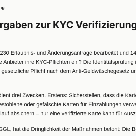
ung
rgaben zur KYC Verifizierun
n
30 Erlaubnis- und Änderungsanträge bearbeitet und 141 B
e Anbieter ihre KYC-Pflichten ein? Die Identitätsprüfung is
e gesetzliche Pflicht nach dem Anti-Geldwäschegesetz 
 dient drei Zwecken. Erstens: Sicherstellen, dass die Ka
estohlene oder gefälschte Karten für Einzahlungen verw
auf absichern – nur eine verifizierte Karte kann für Au
GGL, hat die Dringlichkeit der Maßnahmen betont: Die 