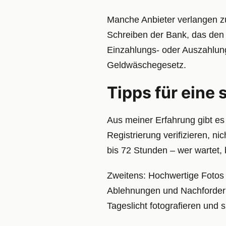
Manche Anbieter verlangen z
Schreiben der Bank, das den 
Einzahlungs- oder Auszahlungs
Geldwäschegesetz.
Tipps für eine 
Aus meiner Erfahrung gibt e
Registrierung verifizieren, n
bis 72 Stunden – wer wartet, bi
Zweitens: Hochwertige Fotos 
Ablehnungen und Nachforderu
Tageslicht fotografieren und s