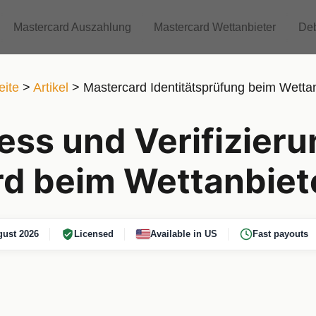
Mastercard Auszahlung
Mastercard Wettanbieter
Deb
eite
>
Artikel
>
Mastercard Identitätsprüfung beim Wettan
ss und Verifizieru
d beim Wettanbiet
ust 2026
Licensed
Available in US
Fast payouts