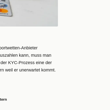
Sportwetten-Anbieter
 auszahlen kann, muss man
ist der KYC-Prozess eine der
rn weil er unerwartet kommt.
tern