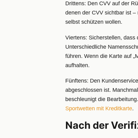
Drittens: Den CVV auf der R
denen der CVV sichtbar ist – 
selbst schützen wollen.
Viertens: Sicherstellen, das
Unterschiedliche Namenssch
führen. Wenn die Karte auf „M
aufhalten.
Fünftens: Den Kundenservice 
abgeschlossen ist. Manchmal
beschleunigt die Bearbeitung
Sportwetten mit Kreditkarte
.
Nach der Verif