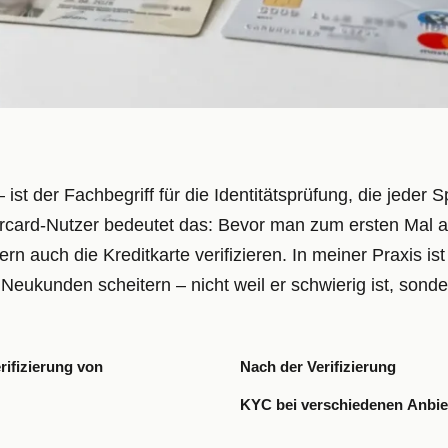
t der Fachbegriff für die Identitätsprüfung, die jeder 
rcard-Nutzer bedeutet das: Bevor man zum ersten Mal
dern auch die Kreditkarte verifizieren. In meiner Praxis 
eukunden scheitern – nicht weil er schwierig ist, sonde
ifizierung von
Nach der Verifizierung
KYC bei verschiedenen Anbie