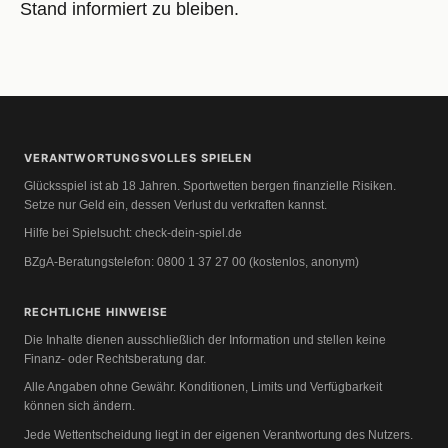
Stand informiert zu bleiben.
VERANTWORTUNGSVOLLES SPIELEN
Glücksspiel ist ab 18 Jahren. Sportwetten bergen finanzielle Risiken.
Setze nur Geld ein, dessen Verlust du verkraften kannst.
Hilfe bei Spielsucht:
check-dein-spiel.de
BZgA-Beratungstelefon: 0800 1 37 27 00 (kostenlos, anonym)
RECHTLICHE HINWEISE
Die Inhalte dienen ausschließlich der Information und stellen keine
Finanz- oder Rechtsberatung dar.
Alle Angaben ohne Gewähr. Konditionen, Limits und Verfügbarkeit
können sich ändern.
Jede Wettentscheidung liegt in der eigenen Verantwortung des Nutzers.